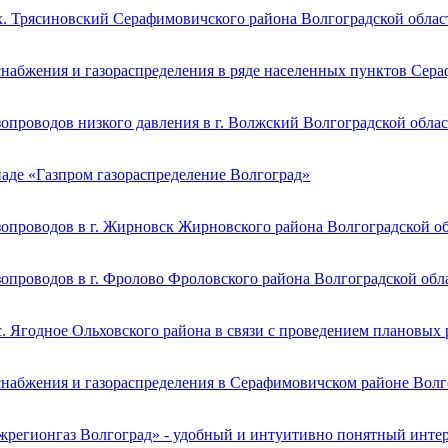
х. Трясиновский Серафимовичского района Волгоградской облас
снабжения и газораспределения в ряде населенных пунктов Сер
опроводов низкого давления в г. Волжский Волгоградской обла
иаде «Газпром газораспределение Волгоград»
зопроводов в г. Жирновск Жирновского района Волгоградской о
опроводов в г. Фролово Фроловского района Волгоградской обл
. Ягодное Ольховского района в связи с проведением плановых
снабжения и газораспределения в Серафимовичском районе Волг
жрегионгаз Волгоград» - удобный и интуитивно понятный инте