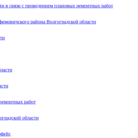
ти в связи с проведением плановых ремонтных работ
афимовичского района Волгоградской области
сти
бласти
асти
 ремонтных работ
оградской области
рфейс