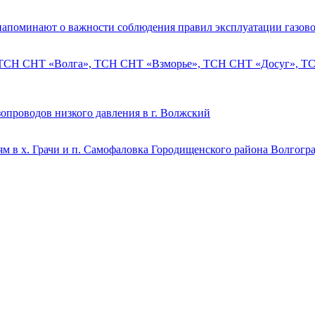
напоминают о важности соблюдения правил эксплуатации газово
 ТСН СНТ «Волга», ТСН СНТ «Взморье», ТСН СНТ «Досуг», ТСН
опроводов низкого давления в г. Волжский
м в х. Грачи и п. Самофаловка Городищенского района Волгогр