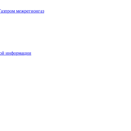
Газпром межрегионгаз
вой информации