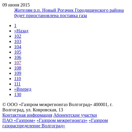
09 июня 2015
Жителям р.п. Новый Рогачик Городищенского района
будет приостановлена поставка газа
1
«
Назад
102
103
104
105
106
107
108
109
110
111
»
Вперед
130
© ООО «Газпром межрегионгаз Волгоград»
400001, г.
Волгоград, ул. Ковровская, 13
Контактная информация
Абонентские участки
ПАО «Газпром»
«Газпром межрегионгаз»
«Газпром
газораспределение Волгоград»