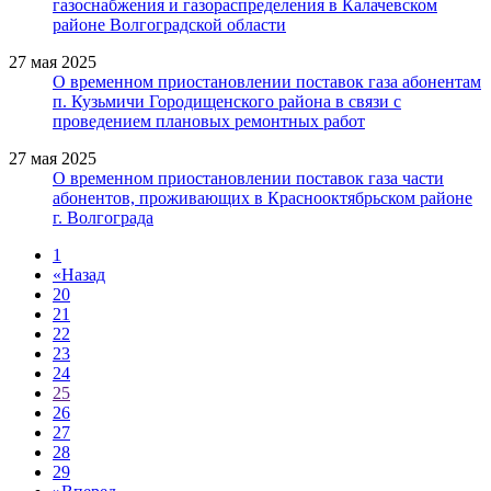
газоснабжения и газораспределения в Калачевском
районе Волгоградской области
27 мая 2025
О временном приостановлении поставок газа абонентам
п. Кузьмичи Городищенского района в связи с
проведением плановых ремонтных работ
27 мая 2025
О временном приостановлении поставок газа части
абонентов, проживающих в Краснооктябрьском районе
г. Волгограда
1
«
Назад
20
21
22
23
24
25
26
27
28
29