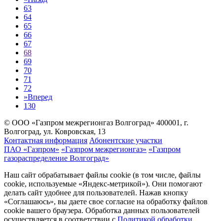
63
64
65
66
67
68
69
70
71
72
»
Вперед
130
© ООО «Газпром межрегионгаз Волгоград»
400001, г.
Волгоград, ул. Ковровская, 13
Контактная информация
Абонентские участки
ПАО «Газпром»
«Газпром межрегионгаз»
«Газпром
газораспределение Волгоград»
Наш сайт обрабатывает файлы cookie (в том числе, файлы
cookie, используемые «Яндекс-метрикой»). Они помогают
делать сайт удобнее для пользователей. Нажав кнопку
«Соглашаюсь», вы даете свое согласие на обработку файлов
cookie вашего браузера. Обработка данных пользователей
осуществляется в соответствии с
Политикой обработки