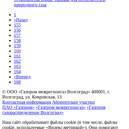
природного газа
1
«
Назад
155
156
157
158
159
160
161
162
163
164
»
Вперед
168
© ООО «Газпром межрегионгаз Волгоград»
400001, г.
Волгоград, ул. Ковровская, 13
Контактная информация
Абонентские участки
ПАО «Газпром»
«Газпром межрегионгаз»
«Газпром
газораспределение Волгоград»
Наш сайт обрабатывает файлы cookie (в том числе, файлы
cookie, используемые «Яндекс-метрикой»). Они помогают