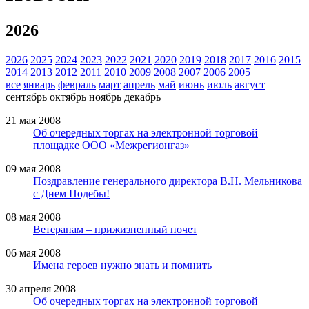
2026
2026
2025
2024
2023
2022
2021
2020
2019
2018
2017
2016
2015
2014
2013
2012
2011
2010
2009
2008
2007
2006
2005
все
январь
февраль
март
апрель
май
июнь
июль
август
сентябрь
октябрь
ноябрь
декабрь
21 мая 2008
Об очередных торгах на электронной торговой
площадке ООО «Межрегионгаз»
09 мая 2008
Поздравление генерального директора В.Н. Мельникова
с Днем Подебы!
08 мая 2008
Ветеранам – прижизненный почет
06 мая 2008
Имена героев нужно знать и помнить
30 апреля 2008
Об очередных торгах на электронной торговой