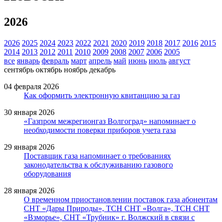
2026
2026
2025
2024
2023
2022
2021
2020
2019
2018
2017
2016
2015
2014
2013
2012
2011
2010
2009
2008
2007
2006
2005
все
январь
февраль
март
апрель
май
июнь
июль
август
сентябрь
октябрь
ноябрь
декабрь
04 февраля 2026
Как оформить электронную квитанцию за газ
30 января 2026
«Газпром межрегионгаз Волгоград» напоминает о
необходимости поверки приборов учета газа
29 января 2026
Поставщик газа напоминает о требованиях
законодательства к обслуживанию газового
оборудования
28 января 2026
О временном приостановлении поставок газа абонентам
СНТ «Дары Природы», ТСН СНТ «Волга», ТСН СНТ
«Взморье», СНТ «Трубник» г. Волжский в связи с