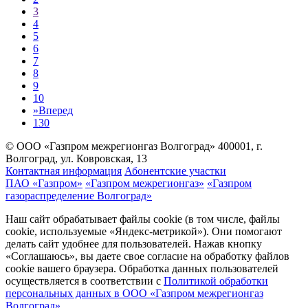
3
4
5
6
7
8
9
10
»
Вперед
130
© ООО «Газпром межрегионгаз Волгоград»
400001, г.
Волгоград, ул. Ковровская, 13
Контактная информация
Абонентские участки
ПАО «Газпром»
«Газпром межрегионгаз»
«Газпром
газораспределение Волгоград»
Наш сайт обрабатывает файлы cookie (в том числе, файлы
cookie, используемые «Яндекс-метрикой»). Они помогают
делать сайт удобнее для пользователей. Нажав кнопку
«Соглашаюсь», вы даете свое согласие на обработку файлов
cookie вашего браузера. Обработка данных пользователей
осуществляется в соответствии с
Политикой обработки
персональных данных в ООО «Газпром межрегионгаз
Волгоград»
.