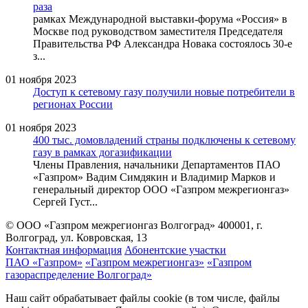
раза
рамках Международной выставки-форума «Россия» в
Москве под руководством заместителя Председателя
Правительства РФ Александра Новака состоялось 30-е
з...
01 ноября 2023
Доступ к сетевому газу получили новые потребители в
регионах России
01 ноября 2023
400 тыс. домовладений страны подключены к сетевому
газу в рамках догазификации
Члены Правления, начальники Департаментов ПАО
«Газпром» Вадим Симдякин и Владимир Марков и
генеральный директор ООО «Газпром межрегионгаз»
Сергей Густ...
© ООО «Газпром межрегионгаз Волгоград»
400001, г.
Волгоград, ул. Ковровская, 13
Контактная информация
Абонентские участки
ПАО «Газпром»
«Газпром межрегионгаз»
«Газпром
газораспределение Волгоград»
Наш сайт обрабатывает файлы cookie (в том числе, файлы