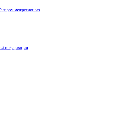
Газпром межрегионгаз
вой информации