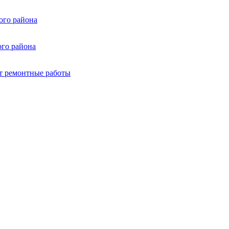
ого района
ого района
т ремонтные работы