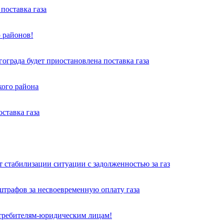
поставка газа
 районов!
града будет приостановлена поставка газа
кого района
ставка газа
 стабилизации ситуации с задолженностью за газ
трафов за несвоевременную оплату газа
требителям-юридическим лицам!