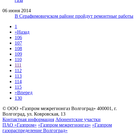
газа
06 июня 2014
В Серафимовичском районе пройдут ремонтные работы
1
«
Назад
106
107
108
109
110
111
112
113
114
115
»
Вперед
130
© ООО «Газпром межрегионгаз Волгоград»
400001, г.
Волгоград, ул. Ковровская, 13
Контактная информация
Абонентские участки
ПАО «Газпром»
«Газпром межрегионгаз»
«Газпром
газораспределение Волгоград»