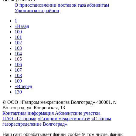
О приостановлении поставок газа абонентам
Урюпинского района
1
«
Назад
100
101
102
103
104
105
106
107
108
109
»
Вперед
130
© ООО «Газпром межрегионгаз Волгоград»
400001, г.
Волгоград, ул. Ковровская, 13
Контактная информация
Абонентские участки
ПАО «Газпром»
«Газпром межрегионгаз»
«Газпром
газораспределение Волгоград»
Наш сайт обрабатывает файлы cookie (в том числе, файлы