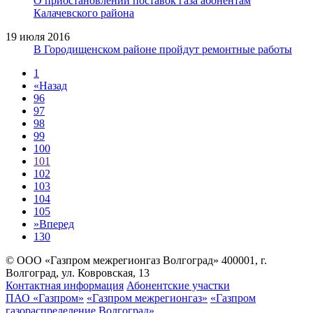
О приостановлении поставок газа абонентам
Калачевского района
19 июля 2016
В Городищенском районе пройдут ремонтные работы
1
«
Назад
96
97
98
99
100
101
102
103
104
105
»
Вперед
130
© ООО «Газпром межрегионгаз Волгоград»
400001, г.
Волгоград, ул. Ковровская, 13
Контактная информация
Абонентские участки
ПАО «Газпром»
«Газпром межрегионгаз»
«Газпром
газораспределение Волгоград»