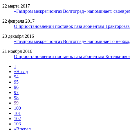
22 марта 2017
«Газпром межрегионгаз Волгоград» напоминает: своевре
22 февраля 2017
О приостановлении поставок газа абонентам Тракторозав
23 декабря 2016
«Газпром межрегионгаз Волгоград» напоминает о необхо
21 ноября 2016
О приостановлении поставок газа абонентам Котельнико
1
«
Назад
94
95
96
97
98
99
100
101
102
103
»
Вперед