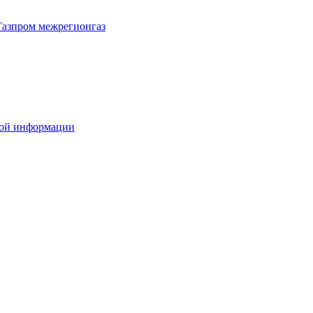
Газпром межрегионгаз
вой информации