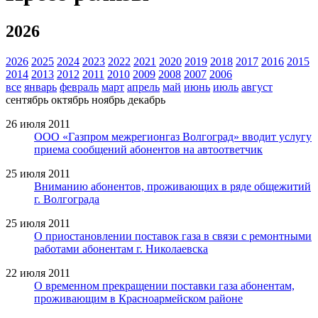
2026
2026
2025
2024
2023
2022
2021
2020
2019
2018
2017
2016
2015
2014
2013
2012
2011
2010
2009
2008
2007
2006
все
январь
февраль
март
апрель
май
июнь
июль
август
сентябрь
октябрь
ноябрь
декабрь
26 июля 2011
ООО «Газпром межрегионгаз Волгоград» вводит услугу
приема сообщений абонентов на автоответчик
25 июля 2011
Вниманию абонентов, проживающих в ряде общежитий
г. Волгограда
25 июля 2011
О приостановлении поставок газа в связи с ремонтными
работами абонентам г. Николаевска
22 июля 2011
О временном прекращении поставки газа абонентам,
проживающим в Красноармейском районе