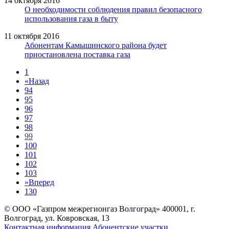
14 октября 2016
О необходимости соблюдения правил безопасного
использования газа в быту
11 октября 2016
Абонентам Камышинского района будет
приостановлена поставка газа
1
«
Назад
94
95
96
97
98
99
100
101
102
103
»
Вперед
130
© ООО «Газпром межрегионгаз Волгоград»
400001, г.
Волгоград, ул. Ковровская, 13
Контактная информация
Абонентские участки