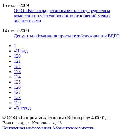
15 июля 2009
ООО «Волгоградрегионгаз» стал соучредителем
комиссии по урегулированию отношений между
энергетиками
14 июля 2009
Депутаты обсудили вопросы техобслуживания ВДГО
1
«
Назад
120
121
122
123
124
125
126
127
128
129
»
Вперед
© ООО «Газпром межрегионгаз Волгоград»
400001, г.
Волгоград, ул. Ковровская, 13
Контактная информация
Абонентские участки