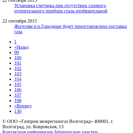
22 сентября 2015
Установка счетчика при отсутствии газового
отопительного прибора стала необязательной
22 сентября 2015
Жителям р.п.Городище будет приостановлена поставка
газа
1
«
Назад
99
100
101
102
103
104
105
106
107
108
»
Вперед
130
© ООО «Газпром межрегионгаз Волгоград»
400001, г.
Волгоград, ул. Ковровская, 13
Контактная информация
Абонентские участки