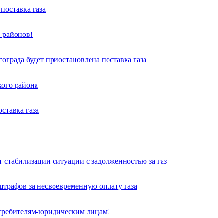
поставка газа
 районов!
града будет приостановлена поставка газа
кого района
ставка газа
 стабилизации ситуации с задолженностью за газ
трафов за несвоевременную оплату газа
требителям-юридическим лицам!