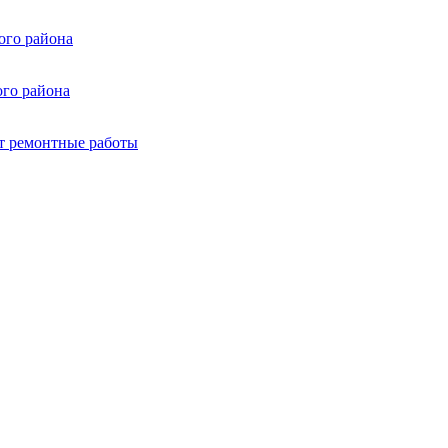
ого района
ого района
т ремонтные работы