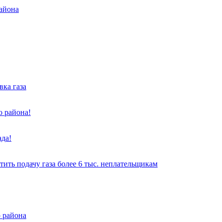
района
вка газа
о района!
да!
ть подачу газа более 6 тыс. неплательщикам
о района