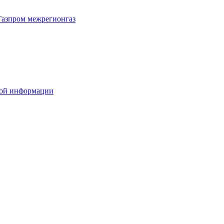
Газпром межрегионгаз
вой информации