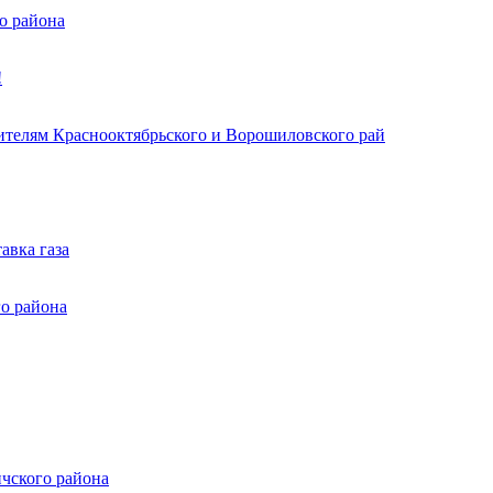
о района
!
бителям Краснооктябрьского и Ворошиловского рай
авка газа
о района
чского района