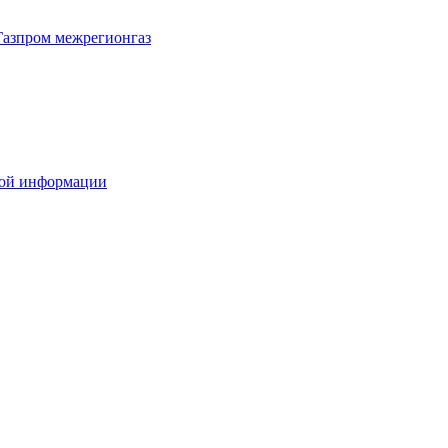
Газпром межрегионгаз
вой информации