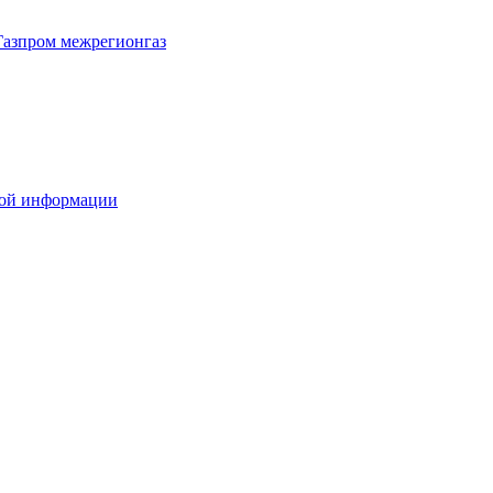
Газпром межрегионгаз
вой информации