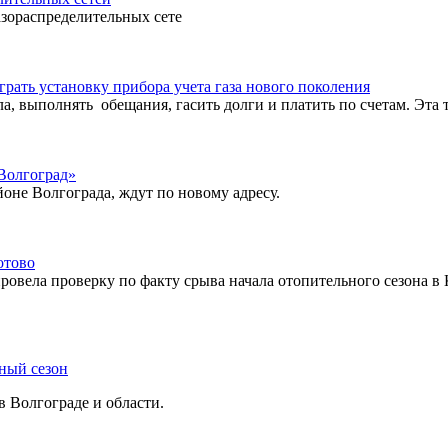
азораспределительных сете
рать установку прибора учета газа нового поколения
, выполнять обещания, гасить долги и платить по счетам. Эта 
Волгоград»
оне Волгограда, ждут по новому адресу.
отово
овела проверку по факту срыва начала отопительного сезона в 
ьный сезон
в Волгограде и области.