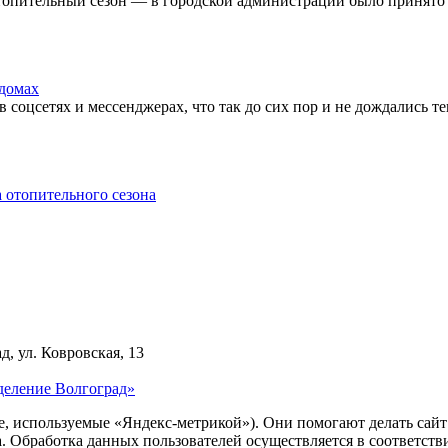
топительный сезон — в городской администрации было принято 
домах
соцсетях и мессенджерах, что так до сих пор и не дождались т
 отопительного сезона
д, ул. Ковровская, 13
деление Волгоград»
ie, используемые «Яндекс-метрикой»). Они помогают делать сай
ра. Обработка данных пользователей осуществляется в соответств