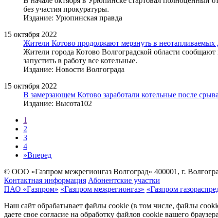
В начале октября в Урюпинске стартовал полноценный о
без участия прокуратуры.
Издание: Урюпинская правда
15 октября 2022
Жители Котово продолжают мерзнуть в неотапливаемых 
Жители города Котово Волгоградской области сообщают в 
запустить в работу все котельные.
Издание: Новости Волгограда
15 октября 2022
В замерзающем Котово заработали котельные после срыва
Издание: Высота102
1
2
3
4
»
Вперед
© ООО «Газпром межрегионгаз Волгоград»
400001, г. Волгогра
Контактная информация
Абонентские участки
ПАО «Газпром»
«Газпром межрегионгаз»
«Газпром газораспре
Наш сайт обрабатывает файлы cookie (в том числе, файлы cook
даете свое согласие на обработку файлов cookie вашего браузе