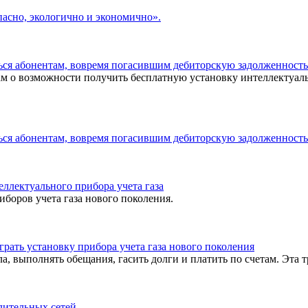
опасно, экологично и экономично».
ться абонентам, вовремя погасившим дебиторскую задолженность
м о возможности получить бесплатную установку интеллектуаль
ться абонентам, вовремя погасившим дебиторскую задолженность
еллектуального прибора учета газа
боров учета газа нового поколения.
рать установку прибора учета газа нового поколения
, выполнять обещания, гасить долги и платить по счетам. Эта 
лительных сетей