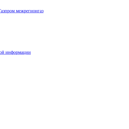
Газпром межрегионгаз
вой информации