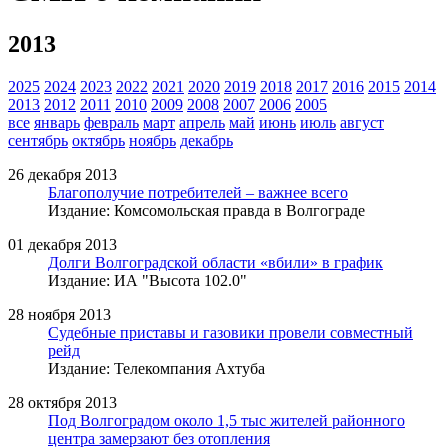
2013
2025
2024
2023
2022
2021
2020
2019
2018
2017
2016
2015
2014
2013
2012
2011
2010
2009
2008
2007
2006
2005
все
январь
февраль
март
апрель
май
июнь
июль
август
сентябрь
октябрь
ноябрь
декабрь
26 декабря 2013
Благополучие потребителей – важнее всего
Издание: Комсомольская правда в Волгограде
01 декабря 2013
Долги Волгоградской области «вбили» в график
Издание: ИА "Высота 102.0"
28 ноября 2013
Судебные приставы и газовики провели совместный
рейд
Издание: Телекомпания Ахтуба
28 октября 2013
Под Волгоградом около 1,5 тыс жителей районного
центра замерзают без отопления