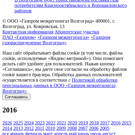
потребителям Краснооктябрьского и Ворошиловского
районов
© ООО «Газпром межрегионгаз Волгоград»
400001, г.
Волгоград, ул. Ковровская, 13
Контактная информация
Абонентские участки
ПАО «Газпром»
«Газпром межрегионгаз»
«Газпром
газораспределение Волгоград»
Наш сайт обрабатывает файлы cookie (в том числе, файлы
cookie, используемые «Яндекс-метрикой»). Они помогают
делать сайт удобнее для пользователей. Нажав кнопку
«Соглашаюсь», вы даете свое согласие на обработку файлов
cookie вашего браузера. Обработка данных пользователей
осуществляется в соответствии с
Политикой обработки
персональных данных в ООО «Газпром межрегионгаз
Волгоград»
.
Соглашаюсь
2016
2026
2025
2024
2023
2022
2021
2020
2019
2018
2017
2016
2015
2014
2013
2012
2011
2010
2009
2008
2007
2006
2005
все
январь
февраль
март
апрель
май
июнь
июль
август