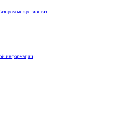
Газпром межрегионгаз
вой информации