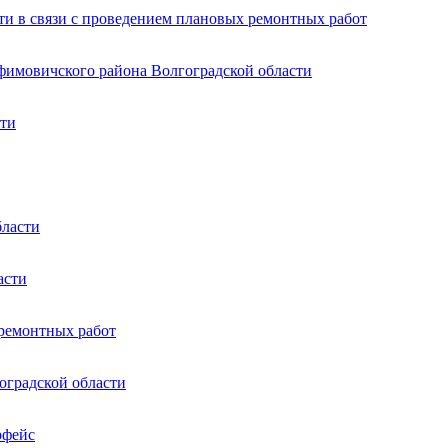
ти в связи с проведением плановых ремонтных работ
афимовичского района Волгоградской области
сти
бласти
асти
 ремонтных работ
оградской области
рфейс