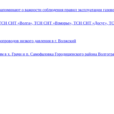
напоминают о важности соблюдения правил эксплуатации газово
 ТСН СНТ «Волга», ТСН СНТ «Взморье», ТСН СНТ «Досуг», ТСН
опроводов низкого давления в г. Волжский
м в х. Грачи и п. Самофаловка Городищенского района Волгогр