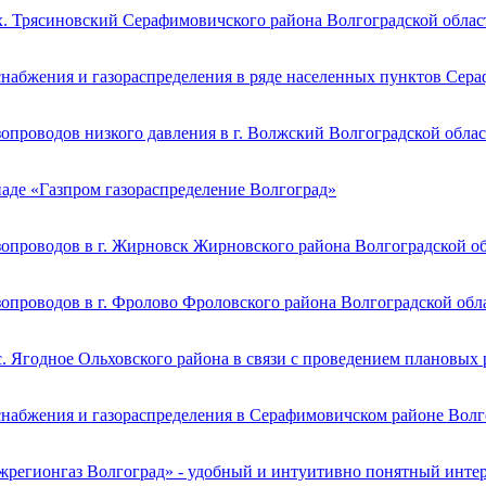
х. Трясиновский Серафимовичского района Волгоградской облас
снабжения и газораспределения в ряде населенных пунктов Сер
опроводов низкого давления в г. Волжский Волгоградской обла
иаде «Газпром газораспределение Волгоград»
зопроводов в г. Жирновск Жирновского района Волгоградской о
опроводов в г. Фролово Фроловского района Волгоградской обл
. Ягодное Ольховского района в связи с проведением плановых
снабжения и газораспределения в Серафимовичском районе Волг
жрегионгаз Волгоград» - удобный и интуитивно понятный инте