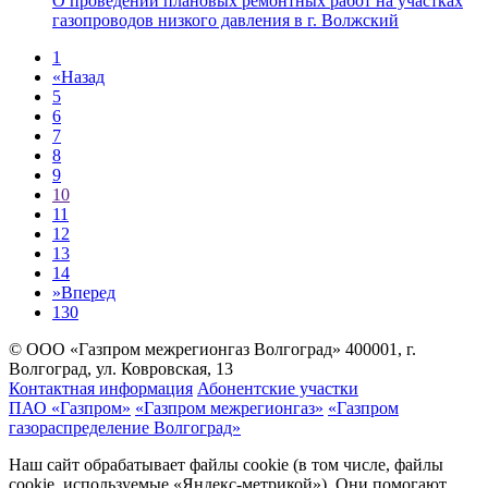
О проведении плановых ремонтных работ на участках
газопроводов низкого давления в г. Волжский
1
«
Назад
5
6
7
8
9
10
11
12
13
14
»
Вперед
130
© ООО «Газпром межрегионгаз Волгоград»
400001, г.
Волгоград, ул. Ковровская, 13
Контактная информация
Абонентские участки
ПАО «Газпром»
«Газпром межрегионгаз»
«Газпром
газораспределение Волгоград»
Наш сайт обрабатывает файлы cookie (в том числе, файлы
cookie, используемые «Яндекс-метрикой»). Они помогают