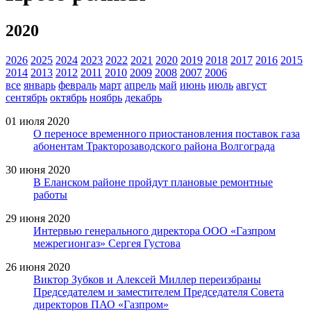
2020
2026
2025
2024
2023
2022
2021
2020
2019
2018
2017
2016
2015
2014
2013
2012
2011
2010
2009
2008
2007
2006
все
январь
февраль
март
апрель
май
июнь
июль
август
сентябрь
октябрь
ноябрь
декабрь
01 июля 2020
О переносе временного приостановления поставок газа
абонентам Тракторозаводского района Волгограда
30 июня 2020
В Еланском районе пройдут плановые ремонтные
работы
29 июня 2020
Интервью генерального директора ООО «Газпром
межрегионгаз» Сергея Густова
26 июня 2020
Виктор Зубков и Алексей Миллер переизбраны
Председателем и заместителем Председателя Совета
директоров ПАО «Газпром»