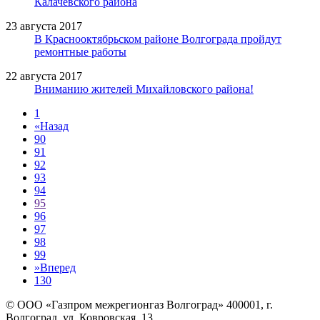
Калачевского района
23 августа 2017
В Краснооктябрьском районе Волгограда пройдут
ремонтные работы
22 августа 2017
Вниманию жителей Михайловского района!
1
«
Назад
90
91
92
93
94
95
96
97
98
99
»
Вперед
130
© ООО «Газпром межрегионгаз Волгоград»
400001, г.
Волгоград, ул. Ковровская, 13