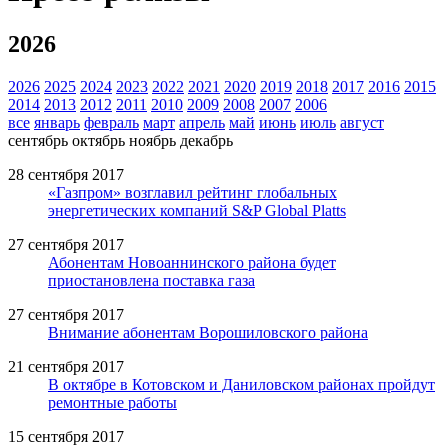
2026
2026
2025
2024
2023
2022
2021
2020
2019
2018
2017
2016
2015
2014
2013
2012
2011
2010
2009
2008
2007
2006
все
январь
февраль
март
апрель
май
июнь
июль
август
сентябрь
октябрь
ноябрь
декабрь
28 сентября 2017
«Газпром» возглавил рейтинг глобальных
энергетических компаний S&P Global Platts
27 сентября 2017
Абонентам Новоаннинского района будет
приостановлена поставка газа
27 сентября 2017
Внимание абонентам Ворошиловского района
21 сентября 2017
В октябре в Котовском и Даниловском районах пройдут
ремонтные работы
15 сентября 2017