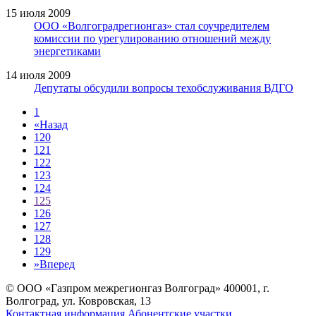
15 июля 2009
ООО «Волгоградрегионгаз» стал соучредителем
комиссии по урегулированию отношений между
энергетиками
14 июля 2009
Депутаты обсудили вопросы техобслуживания ВДГО
1
«
Назад
120
121
122
123
124
125
126
127
128
129
»
Вперед
© ООО «Газпром межрегионгаз Волгоград»
400001, г.
Волгоград, ул. Ковровская, 13
Контактная информация
Абонентские участки