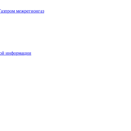
Газпром межрегионгаз
вой информации