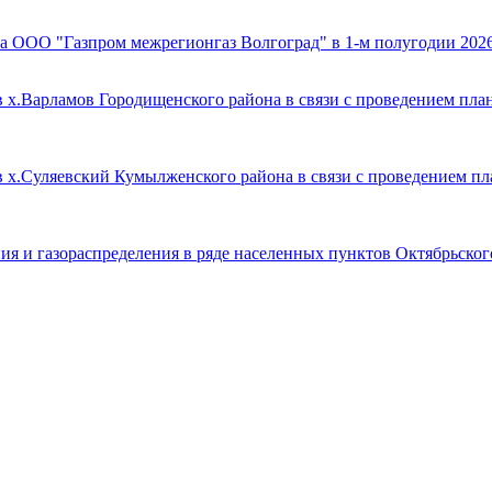
а ООО "Газпром межрегионгаз Волгоград" в 1-м полугодии 2026
 х.Варламов Городищенского района в связи с проведением пла
в х.Суляевский Кумылженского района в связи с проведением пл
ия и газораспределения в ряде населенных пунктов Октябрьског