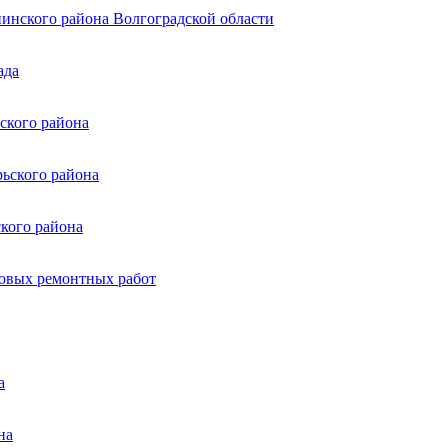
пинского района Волгоградской области
ада
ского района
рьского района
ского района
новых ремонтных работ
а
на