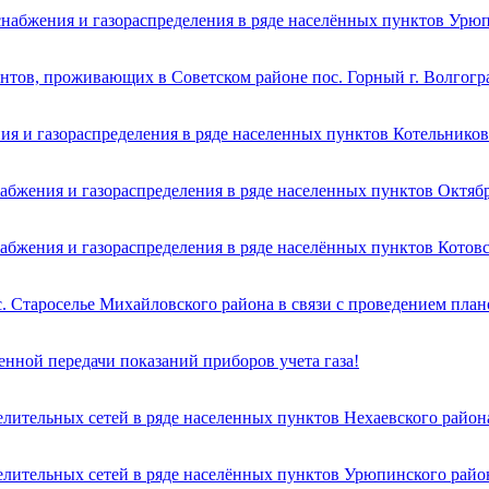
снабжения и газораспределения в ряде населённых пунктов Урю
нтов, проживающих в Советском районе пос. Горный г. Волгогр
ия и газораспределения в ряде населенных пунктов Котельников
абжения и газораспределения в ряде населенных пунктов Октяб
абжения и газораспределения в ряде населённых пунктов Котов
с. Староселье Михайловского района в связи с проведением пла
нной передачи показаний приборов учета газа!
елительных сетей в ряде населенных пунктов Нехаевского район
елительных сетей в ряде населённых пунктов Урюпинского райо