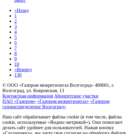
работ
«
Назад
1
2
3
4
5
6
7
8
9
10
»
Вперед
130
© ООО «Газпром межрегионгаз Волгоград»
400001, г.
Волгоград, ул. Ковровская, 13
Контактная информация
Абонентские участки
ПАО «Газпром»
«Газпром межрегионгаз»
«Газпром
газораспределение Волгоград»
Наш сайт обрабатывает файлы cookie (в том числе, файлы
cookie, используемые «Яндекс-метрикой»). Они помогают
делать сайт удобнее для пользователей. Нажав кнопку
«Соглашаюсь», вы даете свое согласие на обработку файлов