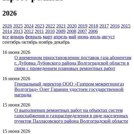
2026
2026
2025
2024
2023
2022
2021
2020
2019
2018
2017
2016
2015
2014
2013
2012
2011
2010
2009
2008
2007
2006
все
январь
февраль
март
апрель
май
июнь
июль
август
сентябрь
октябрь
ноябрь
декабрь
16 июня 2026
О временном приостановлении поставок газа абонентам
г. Дубовка Дубовского района Волгоградской области в
связи с проведением плановых ремонтных работ
16 июня 2026
Генеральный директор ООО «Газпром межрегионгаз
Волгоград» Олег Гаранин удостоен государственной
награды
15 июня 2026
О выполнении ремонтных работ на объектах систем
газоснабжения и газораспределения в ряде населенных
пунктов Палласовского района Волгоградской области
15 июня 2026