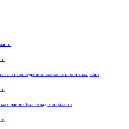
ласти
сти
в связи с проведением плановых ремонтных работ
сти
ского района Волгоградской области
сти