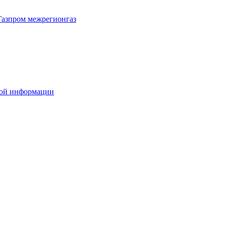
Газпром межрегионгаз
вой информации