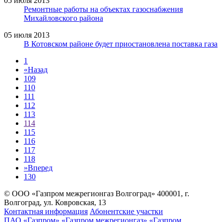
05 июля 2013
Ремонтные работы на объектах газоснабжения
Михайловского района
05 июля 2013
В Котовском районе будет приостановлена поставка газа
1
«
Назад
109
110
111
112
113
114
115
116
117
118
»
Вперед
130
© ООО «Газпром межрегионгаз Волгоград»
400001, г.
Волгоград, ул. Ковровская, 13
Контактная информация
Абонентские участки
ПАО «Газпром»
«Газпром межрегионгаз»
«Газпром