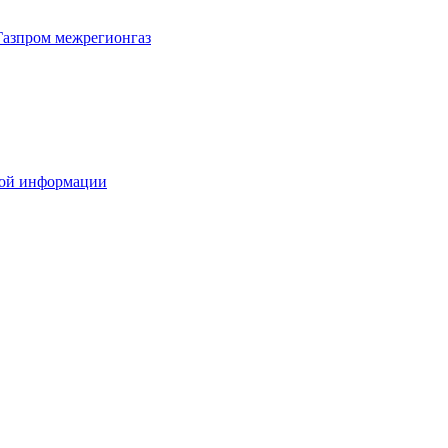
Газпром межрегионгаз
вой информации