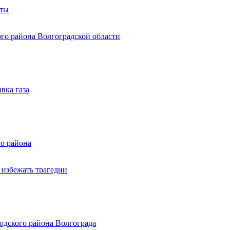
оты
ого района Волгоградской области
вка газа
о района
 избежать трагедии
одского района Волгограда