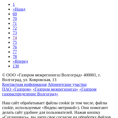
1
«
Назад
69
70
71
72
73
74
75
76
77
78
»
Вперед
130
© ООО «Газпром межрегионгаз Волгоград»
400001, г.
Волгоград, ул. Ковровская, 13
Контактная информация
Абонентские участки
ПАО «Газпром»
«Газпром межрегионгаз»
«Газпром
газораспределение Волгоград»
Наш сайт обрабатывает файлы cookie (в том числе, файлы
cookie, используемые «Яндекс-метрикой»). Они помогают
делать сайт удобнее для пользователей. Нажав кнопку
«Соглашаюсь», вы даете свое согласие на обработку файлов