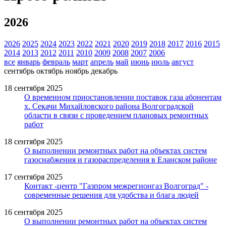
2026
2026
2025
2024
2023
2022
2021
2020
2019
2018
2017
2016
2015
2014
2013
2012
2011
2010
2009
2008
2007
2006
все
январь
февраль
март
апрель
май
июнь
июль
август
сентябрь
октябрь
ноябрь
декабрь
18 сентября 2025
О временном приостановлении поставок газа абонентам
х. Секачи Михайловского района Волгоградской
области в связи с проведением плановых ремонтных
работ
18 сентября 2025
О выполнении ремонтных работ на объектах систем
газоснабжения и газораспределения в Еланском районе
17 сентября 2025
Контакт -центр "Газпром межрегионгаз Волгоград" -
современные решения для удобства и блага людей
16 сентября 2025
О выполнении ремонтных работ на объектах систем