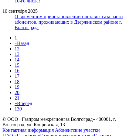
10-го числа!
10 сентября 2025
О временном приостановлении поставок газа части
абонентов, проживающих в Дзержинском районе г.
Волгограда
1
«
Назад
12
13
14
15
16
17
18
19
20
21
»
Вперед
130
© ООО «Газпром межрегионгаз Волгоград»
400001, г.
Волгоград, ул. Ковровская, 13
Контактная информация
Абонентские участки
ПАО «Газпром»
«Газпром межрегионгаз»
«Газпром