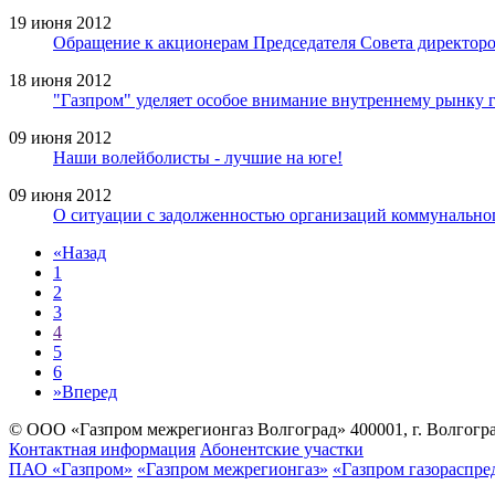
19 июня 2012
Обращение к акционерам Председателя Совета директор
18 июня 2012
"Газпром" уделяет особое внимание внутреннему рынку 
09 июня 2012
Наши волейболисты - лучшие на юге!
09 июня 2012
О ситуации с задолженностью организаций коммунальног
«
Назад
1
2
3
4
5
6
»
Вперед
© ООО «Газпром межрегионгаз Волгоград»
400001, г. Волгогра
Контактная информация
Абонентские участки
ПАО «Газпром»
«Газпром межрегионгаз»
«Газпром газораспре