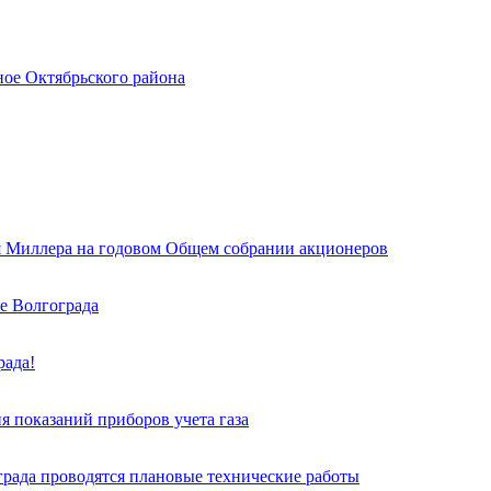
ное Октябрьского района
я Миллера на годовом Общем собрании акционеров
е Волгограда
рада!
я показаний приборов учета газа
града проводятся плановые технические работы