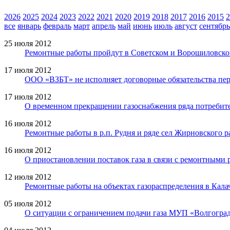
2026
2025
2024
2023
2022
2021
2020
2019
2018
2017
2016
2015
2
все
январь
февраль
март
апрель
май
июнь
июль
август
сентябрь
25 июля 2012
Ремонтные работы пройдут в Советском и Ворошиловско
17 июля 2012
ООО «ВЗБТ» не исполняет договорные обязательства пер
17 июля 2012
О временном прекращении газоснабжения ряда потребите
16 июля 2012
Ремонтные работы в р.п. Рудня и ряде сел Жирновского р
16 июля 2012
О приостановлении поставок газа в связи с ремонтными 
12 июля 2012
Ремонтные работы на объектах газораспределения в Кала
05 июля 2012
О ситуации с ограничением подачи газа МУП «Волгоград