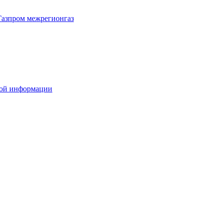
Газпром межрегионгаз
вой информации