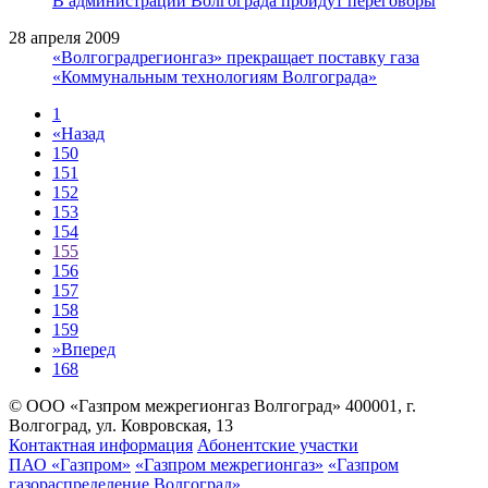
В администрации Волгограда пройдут переговоры
28 апреля 2009
«Волгоградрегионгаз» прекращает поставку газа
«Коммунальным технологиям Волгограда»
1
«
Назад
150
151
152
153
154
155
156
157
158
159
»
Вперед
168
© ООО «Газпром межрегионгаз Волгоград»
400001, г.
Волгоград, ул. Ковровская, 13
Контактная информация
Абонентские участки
ПАО «Газпром»
«Газпром межрегионгаз»
«Газпром
газораспределение Волгоград»