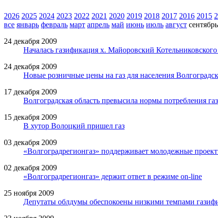
2026
2025
2024
2023
2022
2021
2020
2019
2018
2017
2016
2015
2
все
январь
февраль
март
апрель
май
июнь
июль
август
сентябрь
24 декабря 2009
Началась газификация х. Майоровский Котельниковского
24 декабря 2009
Новые розничные цены на газ для населения Волгоградск
17 декабря 2009
Волгоградская область превысила нормы потребления газ
15 декабря 2009
В хутор Волоцкий пришел газ
03 декабря 2009
«Волгоградрегионгаз» поддерживает молодежные проек
02 декабря 2009
«Волгоградрегионгаз» держит ответ в режиме on-line
25 ноября 2009
Депутаты облдумы обеспокоены низкими темпами газиф