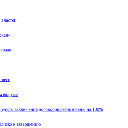
 властей
скад»
ограда
чшего
ом форуме
едуры заключения договоров реализованы на 100%
близко к завершению