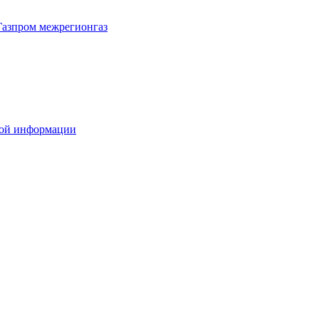
Газпром межрегионгаз
вой информации