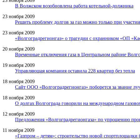
23 ноября 2009
В Волжском возобновлена работа котельной-должника
23 ноября 2009
Решить проблему долгов за газ можно только при участии
23 ноября 2009
«Волгоградрегионгаз» о трагедии с охранником «ОП «Ка
20 ноября 2009
Временные отключения газа в Центральном районе Волг
19 ноября 2009
Управляющая компания оставила 228 квартир без тепла
18 ноября 2009
Сайт ООО «Волгоградрегионгаз» поборется за звание лу
18 ноября 2009
О долгах Волгограда говорили на международном газов
12 ноября 2009
Предложения «Волгоградрегионгаза» по упрощению проц
11 ноября 2009
«Газпром – детям»: строительство новой спортплощадки 