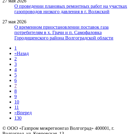
27 мая 2026
О проведении плановых ремонтных работ на участках
газопроводов низкого давления в г. Волжский
27 мая 2026
О временном приостановлении поставок газа
потребителям в х. Грачи и п. Самофаловка
Городищенского района Волгоградской области
1
«
Назад
2
3
4
5
6
7
8
9
10
11
»
Вперед
130
© ООО «Газпром межрегионгаз Волгоград»
400001, г.
Волгоград, ул. Ковровская, 13