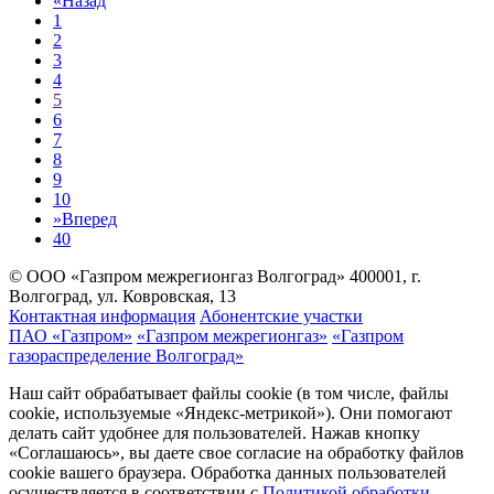
«
Назад
1
2
3
4
5
6
7
8
9
10
»
Вперед
40
© ООО «Газпром межрегионгаз Волгоград»
400001, г.
Волгоград, ул. Ковровская, 13
Контактная информация
Абонентские участки
ПАО «Газпром»
«Газпром межрегионгаз»
«Газпром
газораспределение Волгоград»
Наш сайт обрабатывает файлы cookie (в том числе, файлы
cookie, используемые «Яндекс-метрикой»). Они помогают
делать сайт удобнее для пользователей. Нажав кнопку
«Соглашаюсь», вы даете свое согласие на обработку файлов
cookie вашего браузера. Обработка данных пользователей
осуществляется в соответствии с
Политикой обработки