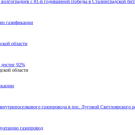
волгоградцев с 81-й годовщиной Победы в Сталинградской бит
вню газификации
дской области
 достиг 92%
ской области
фикацию
 внутрипоселкового газопровода в пос. Луговой Светлоярского р
луатацию газопровод