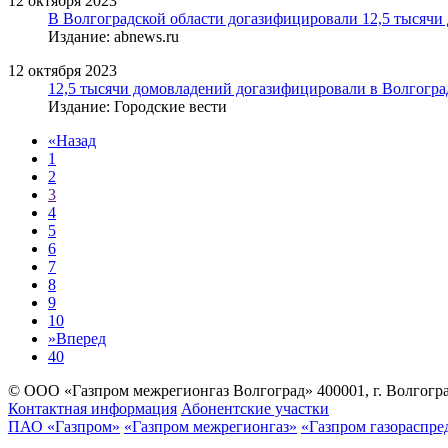
12 октября 2023
В Волгоградской области догазифицировали 12,5 тысячи
Издание: abnews.ru
12 октября 2023
12,5 тысячи домовладений догазифицировали в Волгогра
Издание: Городские вести
«
Назад
1
2
3
4
5
6
7
8
9
10
»
Вперед
40
© ООО «Газпром межрегионгаз Волгоград»
400001, г. Волгогра
Контактная информация
Абонентские участки
ПАО «Газпром»
«Газпром межрегионгаз»
«Газпром газораспре