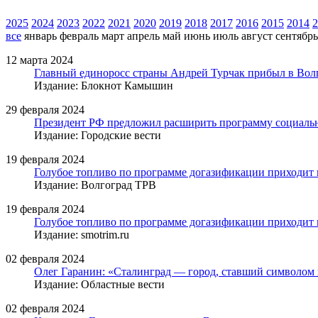
2025
2024
2023
2022
2021
2020
2019
2018
2017
2016
2015
2014
2
все
январь
февраль
март
апрель
май
июнь
июль
август
сентябрь
12 марта 2024
Главный единоросс страны Андрей Турчак прибыл в Волг
Издание: Блокнот Камышин
29 февраля 2024
Президент РФ предложил расширить программу социаль
Издание: Городские вести
19 февраля 2024
Голубое топливо по программе догазификации приходит 
Издание: Волгоград ТРВ
19 февраля 2024
Голубое топливо по программе догазификации приходит 
Издание: smotrim.ru
02 февраля 2024
Олег Гаранин: «Сталинград — город, ставший символом в
Издание: Областные вести
02 февраля 2024