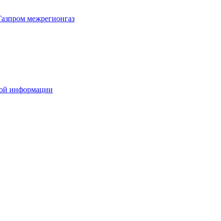
Газпром межрегионгаз
вой информации