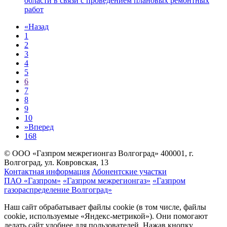
области в связи с проведением плановых ремонтных
работ
«
Назад
1
2
3
4
5
6
7
8
9
10
»
Вперед
168
© ООО «Газпром межрегионгаз Волгоград»
400001, г.
Волгоград, ул. Ковровская, 13
Контактная информация
Абонентские участки
ПАО «Газпром»
«Газпром межрегионгаз»
«Газпром
газораспределение Волгоград»
Наш сайт обрабатывает файлы cookie (в том числе, файлы
cookie, используемые «Яндекс-метрикой»). Они помогают
делать сайт удобнее для пользователей. Нажав кнопку