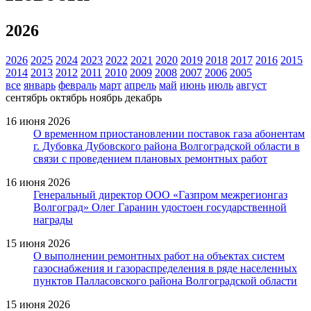
2026
2026
2025
2024
2023
2022
2021
2020
2019
2018
2017
2016
2015
2014
2013
2012
2011
2010
2009
2008
2007
2006
2005
все
январь
февраль
март
апрель
май
июнь
июль
август
сентябрь
октябрь
ноябрь
декабрь
16 июня 2026
О временном приостановлении поставок газа абонентам
г. Дубовка Дубовского района Волгоградской области в
связи с проведением плановых ремонтных работ
16 июня 2026
Генеральный директор ООО «Газпром межрегионгаз
Волгоград» Олег Гаранин удостоен государственной
награды
15 июня 2026
О выполнении ремонтных работ на объектах систем
газоснабжения и газораспределения в ряде населенных
пунктов Палласовского района Волгоградской области
15 июня 2026