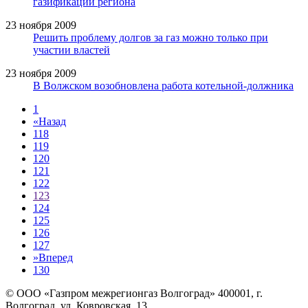
газификации региона
23 ноября 2009
Решить проблему долгов за газ можно только при
участии властей
23 ноября 2009
В Волжском возобновлена работа котельной-должника
1
«
Назад
118
119
120
121
122
123
124
125
126
127
»
Вперед
130
© ООО «Газпром межрегионгаз Волгоград»
400001, г.
Волгоград, ул. Ковровская, 13