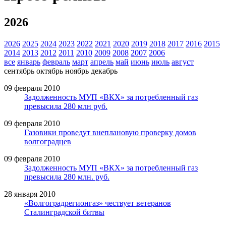
2026
2026
2025
2024
2023
2022
2021
2020
2019
2018
2017
2016
2015
2014
2013
2012
2011
2010
2009
2008
2007
2006
все
январь
февраль
март
апрель
май
июнь
июль
август
сентябрь
октябрь
ноябрь
декабрь
09 февраля 2010
Задолженность МУП «ВКХ» за потребленный газ
превысила 280 млн руб.
09 февраля 2010
Газовики проведут внеплановую проверку домов
волгоградцев
09 февраля 2010
Задолженность МУП «ВКХ» за потребленный газ
превысила 280 млн. руб.
28 января 2010
«Волгоградрегионгаз» чествует ветеранов
Сталинградской битвы