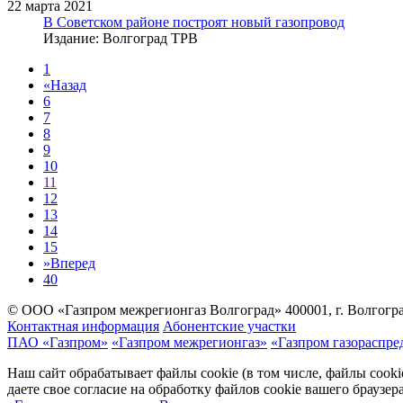
22 марта 2021
В Советском районе построят новый газопровод
Издание: Волгоград ТРВ
1
«
Назад
6
7
8
9
10
11
12
13
14
15
»
Вперед
40
© ООО «Газпром межрегионгаз Волгоград»
400001, г. Волгогра
Контактная информация
Абонентские участки
ПАО «Газпром»
«Газпром межрегионгаз»
«Газпром газораспре
Наш сайт обрабатывает файлы cookie (в том числе, файлы cook
даете свое согласие на обработку файлов cookie вашего браузе