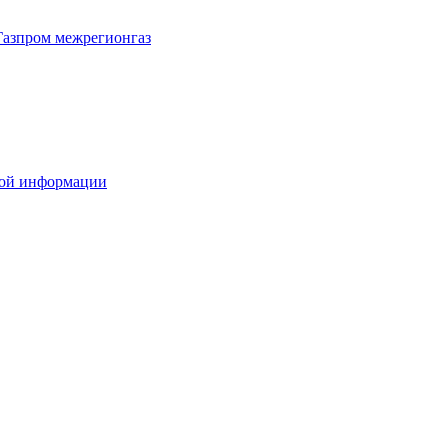
Газпром межрегионгаз
вой информации