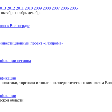
013
2012
2011
2010
2009
2008
2007
2006
2005
октябрь
ноябрь
декабрь
шло в Волгограде
 инвестиционный проект «Газпрома»
зификации региона
зификации
олитики, торговли и топливно-энергетического комплекса Вол
зификации
ской области