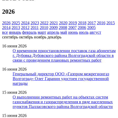
2026
2026
2025
2024
2023
2022
2021
2020
2019
2018
2017
2016
2015
2014
2013
2012
2011
2010
2009
2008
2007
2006
2005
все
январь
февраль
март
апрель
май
июнь
июль
август
сентябрь
октябрь
ноябрь
декабрь
16 июня 2026
О временном приостановлении поставок газа абонентам
г. Дубовка Дубовского района Волгоградской области в
связи с проведением плановых ремонтных работ
16 июня 2026
Генеральный директор ООО «Газпром межрегионгаз
Волгоград» Олег Гаранин удостоен государственной
награды
15 июня 2026
О выполнении ремонтных работ на объектах систем
газоснабжения и газораспределения в ряде населенных
пунктов Палласовского района Волгоградской области
15 июня 2026