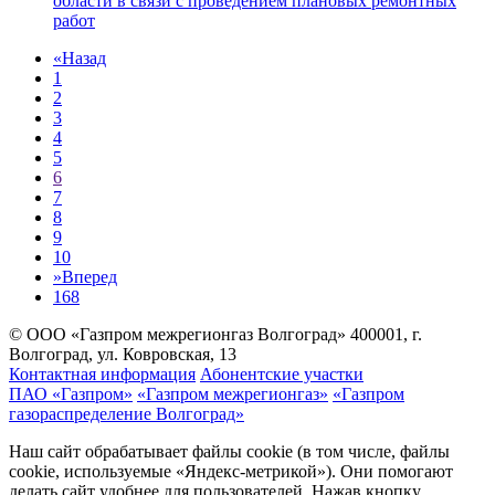
области в связи с проведением плановых ремонтных
работ
«
Назад
1
2
3
4
5
6
7
8
9
10
»
Вперед
168
© ООО «Газпром межрегионгаз Волгоград»
400001, г.
Волгоград, ул. Ковровская, 13
Контактная информация
Абонентские участки
ПАО «Газпром»
«Газпром межрегионгаз»
«Газпром
газораспределение Волгоград»
Наш сайт обрабатывает файлы cookie (в том числе, файлы
cookie, используемые «Яндекс-метрикой»). Они помогают
делать сайт удобнее для пользователей. Нажав кнопку