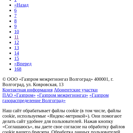
«
Назад
6
7
8
9
10
11
12
13
14
15
»
Вперед
168
© ООО «Газпром межрегионгаз Волгоград»
400001, г.
Волгоград, ул. Ковровская, 13
Контактная информация
Абонентские участки
ПАО «Газпром»
«Газпром межрегионгаз»
«Газпром
газораспределение Волгоград»
Наш сайт обрабатывает файлы cookie (в том числе, файлы
cookie, используемые «Яндекс-метрикой»). Они помогают
делать сайт удобнее для пользователей. Нажав кнопку
«Соглашаюсь», вы даете свое согласие на обработку файлов
cookie вашего браузера. Обработка данных пользователей